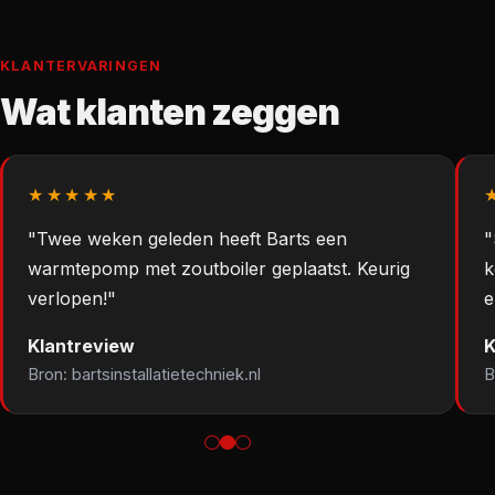
KLANTERVARINGEN
Wat klanten zeggen
★★★★★
"Twee weken geleden heeft Barts een
"
warmtepomp met zoutboiler geplaatst. Keurig
k
verlopen!"
e
Klantreview
K
Bron: bartsinstallatietechniek.nl
B