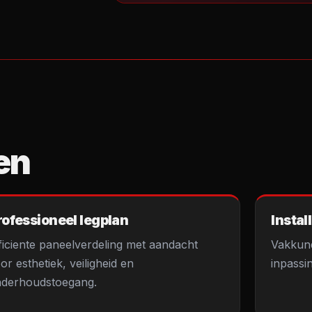
en
rofessioneel legplan
Instal
ficiente paneelverdeling met aandacht
Vakkund
or esthetiek, veiligheid en
inpassi
derhoudstoegang.