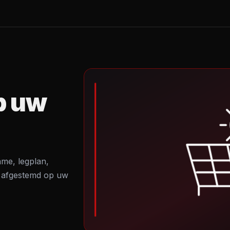
OLS
T
p uw
ame, legplan,
dt afgestemd op uw