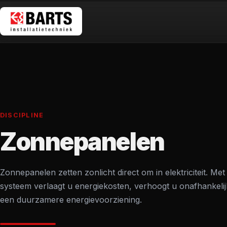
HOME
DISCIPLINE
Zonnepanelen
DIENSTE
PROJECT
Zonnepanelen zetten zonlicht direct om in elektriciteit. M
systeem verlaagt u energiekosten, verhoogt u onafhankelijk
een duurzamere energievoorziening.
OVER ON