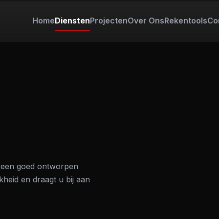
Home
Diensten
Projecten
Over Ons
Rekentools
Co
Sluiten
N
EN
et een goed ontworpen
heid en draagt u bij aan
S