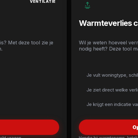
VENTILATIE
Warmteverlies 
 is? Met deze tool zie je
Wil je weten hoeveel ve
n.
nodig heeft? Deze tool ma
Je vult woningtype, schil 
Je ziet direct welke ver
Je krijgt een indicatie
O
acht vragen.
Handig bij warmtepomp, ketelv