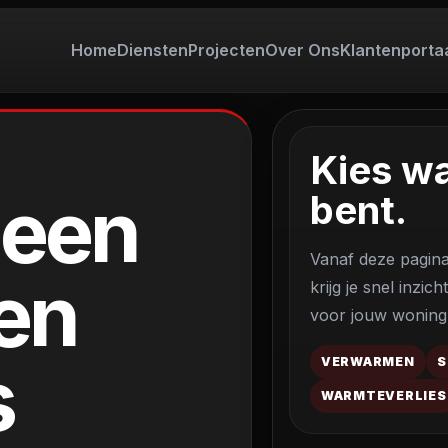
Home
Diensten
Projecten
Over Ons
Klantenporta
Sluiten
Kies wa
 een
bent.
Vanaf deze pagina 
N
ken
krijg je snel inzi
voor jouw woning
TEN
s
VERWARMEN
S
NS
WARMTEVERLIES
NPORTAAL