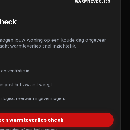
WARMTEVERLIES
check
rmogen jouw woning op een koude dag ongeveer
akt warmteverlies snel inzichtelijk.
en ventilatie in.
liespost het zwaarst weegt.
 van logisch verwarmingsvermogen.
pen warmteverlies check
ervanging of een isolatievraag.