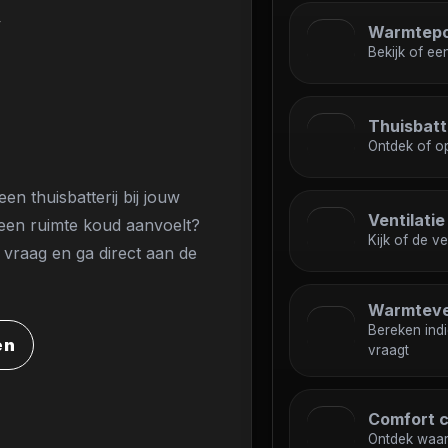
OOLS
Warmtep
Bekijk of e
T
Thuisbatt
Ontdek of op
en thuisbatterij bij jouw
Ventilati
om een ruimte koud aanvoelt?
Kijk of de ve
 vraag en ga direct aan de
Warmteve
Bereken ind
en
vraagt
Comfort 
Ontdek waar