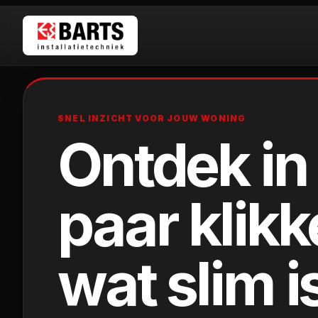
SNEL INZICHT VOOR JOUW WONING
Ontdek in
HOME
DIENSTE
paar klik
PROJEC
wat slim i
OVER O
KLANTE