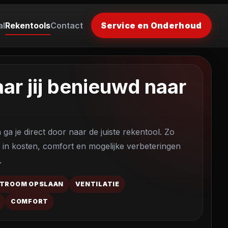
al
Rekentools
Contact
Service en Onderhoud
ar jij benieuwd naar
ga je direct door naar de juiste rekentool. Zo
cht in kosten, comfort en mogelijke verbeteringen
.
TROOM OPSLAAN
VENTILATIE
COMFORT