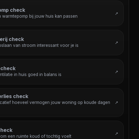
omp check
↗
en warmtepomp bij jouw huis kan passen
erij check
↗
slaan van stroom interessant voor je is
e check
↗
ntilatie in huis goed in balans is
rlies check
icatief hoeveel vermogen jouw woning op koude dagen
↗
check
↗
om een ruimte koud of tochtig voelt